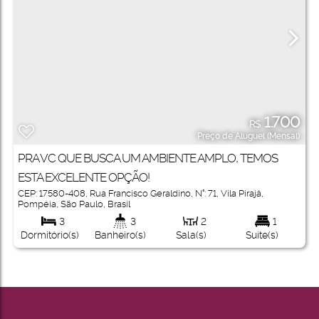
1.700
R$
Preço de Aluguel (Mensal)
PRA VC QUE BUSCA UM AMBIENTE AMPLO, TEMOS
ESTA EXCELENTE OPÇÃO!
CEP: 17580-408
,
Rua Francisco Geraldino
,
N°:
71
,
Vila Pirajá
,
Pompéia
,
São Paulo
,
Brasil
3
3
2
1
Dormitório(s)
Banheiro(s)
Sala(s)
Suíte(s)