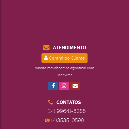
ATENDIMENTO
Central do Cliente
roberta.imoveispompeia@hotmail.com
userNrme
CONTATOS
(14) 99641-8358
(14)3535-0599