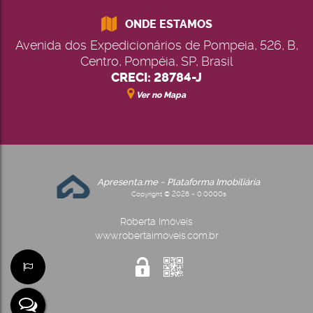
ONDE ESTAMOS
Avenida dos Expedicionários de Pompeia
,
526
,
B
,
Centro
,
Pompéia
,
SP
,
Brasil
CRECI: 28784-J
Ver no Mapa
Apresenta.me ~ Plataforma Imobiliária
Copyright © 2026 ~ 0.0000s
Roberta Imóveis
www.robertaimoveis.com.br