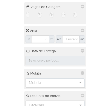
Vagas de Garagem
1+
2+
3+
4+
5+
Área
De
m²
Até
m²
Data de Entrega
Mobilia
Mobília
Detalhes do Imóvel
Detalhes