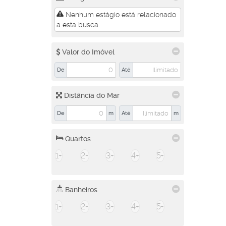
Nenhum estágio está relacionado
a esta busca.
Valor do Imóvel
De
Até
Distância do Mar
De
m
Até
m
Quartos
1+
2+
3+
4+
5+
Banheiros
1+
2+
3+
4+
5+