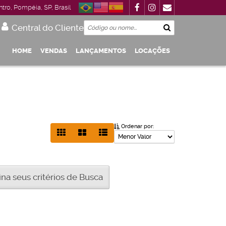
ntro
,
Pompéia
,
SP
,
Brasil
Central do Cliente
HOME
VENDAS
LANÇAMENTOS
LOCAÇÕES
Garagem
 Até R$1.000.000
De R$500.000 Até R$1.000.000
Ordenar por:
a seus critérios de Busca