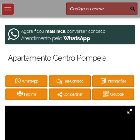
Agora ficou
mais fácil
conversar conosco
Atendimento pelo
WhatsApp
Apartamento Centro Pompeia
WhatsApp
Fale Conosco
Informações
Imprimir
Compartilhar
QR Code