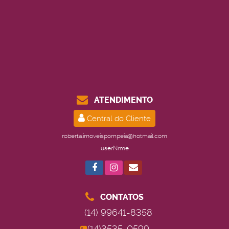
ATENDIMENTO
Central do Cliente
roberta.imoveispompeia@hotmail.com
userNrme
CONTATOS
(14) 99641-8358
(14)3535-0599