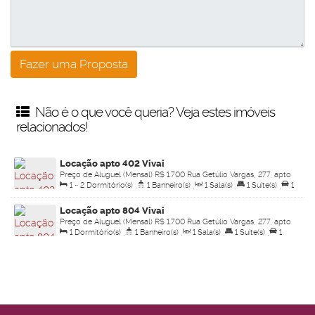
Não é o que você queria? Veja estes imóveis
relacionados!
Locação apto 402 Vivai
Preço de Aluguel (Mensal)
R$
1.700
Rua Getúlio Vargas, 277, apto
1 ~ 2
Dormitório(s)
,
1
Banheiro(s)
,
1
Sala(s)
,
1
Suíte(s)
,
1
402, 17580-063, Centro, Pompéia, São Paulo, Brasil
Vaga(s)
Locação apto 804 Vivai
Preço de Aluguel (Mensal)
R$
1.700
Rua Getúlio Vargas, 277, apto
1
Dormitório(s)
,
1
Banheiro(s)
,
1
Sala(s)
,
1
Suíte(s)
,
1
804, 17580-063, Centro, Pompéia, São Paulo, Brasil
Vaga(s)