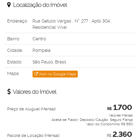
Localização do Imóvel
Endereço:
Rua Getúlio Vargas
,
N°:
277
,
Apto 304
,
Residencial Vivai
Bairro:
Centro
Cidade:
Pompéia
Estado:
São Paulo, Brasil
Mapa:
Abrir no Google Maps
Valores do Imóvel
1.700
Preço de Aluguel (Mensal)
R$
Valores Mensal
Aceita-se: Fiador, Depósito/Caução, Seguro Fiança
Valor do Condominio
R$
660
2.360
Pacote de Locação (Mensal)
R$