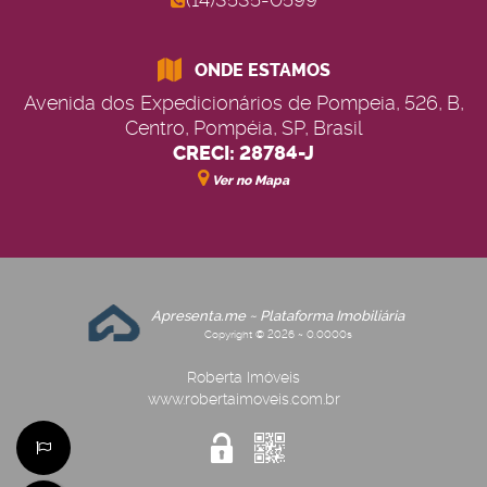
ONDE ESTAMOS
Avenida dos Expedicionários de Pompeia
,
526
,
B
,
Centro
,
Pompéia
,
SP
,
Brasil
CRECI: 28784-J
Ver no Mapa
Apresenta.me ~ Plataforma Imobiliária
Copyright © 2026 ~ 0.0000s
Roberta Imóveis
www.robertaimoveis.com.br