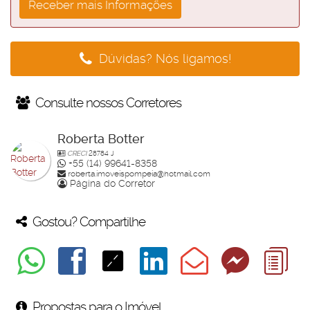
Dúvidas? Nós ligamos!
Consulte nossos Corretores
Roberta Botter
CRECI
28784 J
+55 (14) 99641-8358
roberta.imoveispompeia@hotmail.com
Página do Corretor
Gostou? Compartilhe
Propostas para o Imóvel