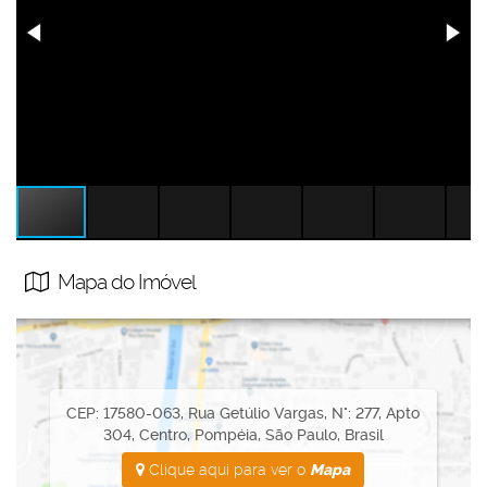
Mapa do Imóvel
CEP: 17580-063
,
Rua Getúlio Vargas
,
N°:
277
,
Apto
304
,
Centro
,
Pompéia
,
São Paulo
,
Brasil
Clique aqui para ver o
Mapa