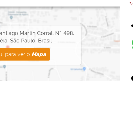
antiago Martin Corral
,
N°:
498
,
éia
,
São Paulo
,
Brasil
ui para ver o
Mapa