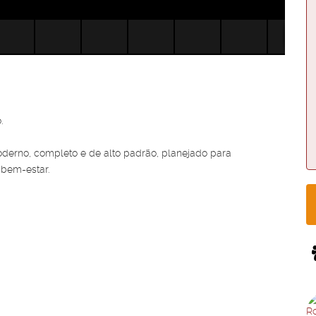
.
erno, completo e de alto padrão, planejado para
 bem-estar.
chance de atuar em um ambiente acolhedor, estruturado e