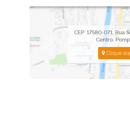
pronto para receber seus pacientes.
📍 Rua Santiago Martins Corral, 498
📲 Entre em contato agora e garanta já a sua!
CEP: 17580-071
,
Rua S
Centro
,
Pomp
Clique aq