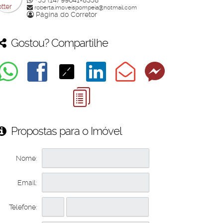
+55 (14) 99641-8358
roberta.imoveispompeia@hotmail.com
Página do Corretor
Gostou? Compartilhe
Propostas para o Imóvel
Nome:
Email:
Telefone: