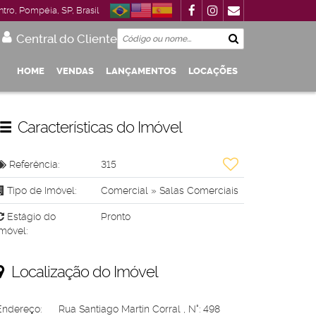
ntro
,
Pompéia
,
SP
,
Brasil
Central do Cliente
HOME
VENDAS
LANÇAMENTOS
LOCAÇÕES
Garagem
 Até R$1.000.000
De R$500.000 Até R$1.000.000
Características do Imóvel
Referência:
315
Tipo de Imóvel:
Comercial
»
Salas Comerciais
Estágio do
Pronto
Imóvel:
Localização do Imóvel
Endereço:
Rua Santiago Martin Corral
,
N°:
498