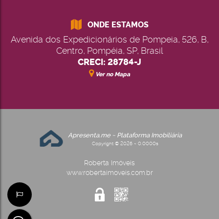
ONDE ESTAMOS
Avenida dos Expedicionários de Pompeia
,
526
,
B
,
Centro
,
Pompéia
,
SP
,
Brasil
CRECI: 28784-J
Ver no Mapa
Apresenta.me ~ Plataforma Imobiliária
Copyright © 2026 ~ 0.0000s
Roberta Imóveis
www.robertaimoveis.com.br