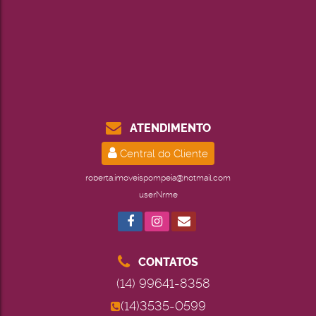
ATENDIMENTO
Central do Cliente
roberta.imoveispompeia@hotmail.com
userNrme
CONTATOS
(14) 99641-8358
(14)3535-0599