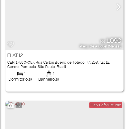
1.090
R$
Preço de Aluguel (Mensal)
FLAT 12
CEP: 17580-057
,
Rua Carlos Bueno de Toledo
,
N°:
253
,
flat 12
,
Centro
,
Pompéia
,
São Paulo
,
Brasil
1
1
Dormitório(s)
Banheiro(s)
Flat/Loft/Estúdio
43