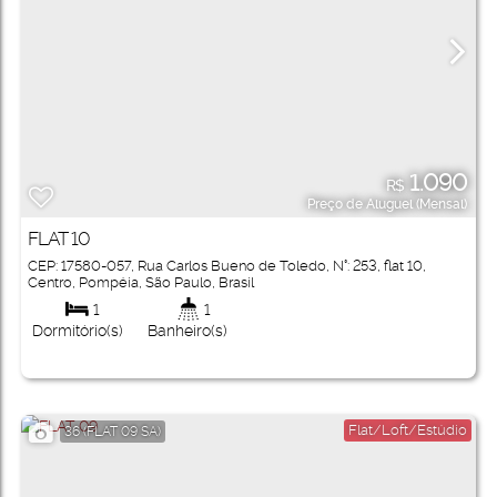
1.090
R$
Preço de Aluguel (Mensal)
FLAT 10
CEP: 17580-057
,
Rua Carlos Bueno de Toledo
,
N°:
253
,
flat 10
,
Centro
,
Pompéia
,
São Paulo
,
Brasil
1
1
Dormitório(s)
Banheiro(s)
Flat/Loft/Estúdio
36
(FLAT 09 SA)