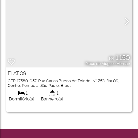
1.150
R$
Preço de Aluguel (Mensal)
FLAT 09
CEP: 17580-057
,
Rua Carlos Bueno de Toledo
,
N°:
253
,
flat 09
,
Centro
,
Pompéia
,
São Paulo
,
Brasil
1
1
Dormitório(s)
Banheiro(s)