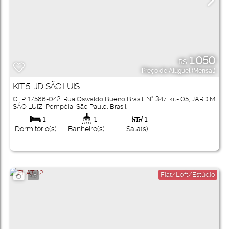
1.050
R$
Preço de Aluguel (Mensal)
KIT 5 -JD. SÃO LUIS
CEP: 17586-042
,
Rua Oswaldo Bueno Brasil
,
N°:
347
,
kit- 05
,
JARDIM
SÃO LUIZ
,
Pompéia
,
São Paulo
,
Brasil
1
1
1
Dormitório(s)
Banheiro(s)
Sala(s)
Flat/Loft/Estúdio
45