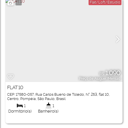
Flat/Loft/Estúdio
43
1.090
R$
Preço de Aluguel (Mensal)
FLAT 10
CEP: 17580-057
,
Rua Carlos Bueno de Toledo
,
N°:
253
,
flat 10
,
Centro
,
Pompéia
,
São Paulo
,
Brasil
1
1
Dormitório(s)
Banheiro(s)