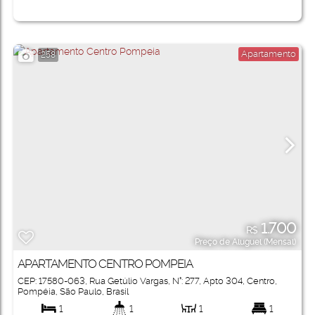
Apartamento
258
1.700
R$
Preço de Aluguel (Mensal)
APARTAMENTO CENTRO POMPEIA
CEP: 17580-063
,
Rua Getúlio Vargas
,
N°:
277
,
Apto 304
,
Centro
,
Pompéia
,
São Paulo
,
Brasil
1
1
1
1