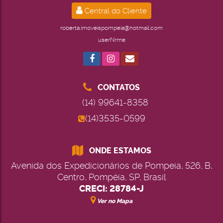
Central do Cliente
roberta.imoveispompeia@hotmail.com
userNrme
CONTATOS
(14) 99641-8358
(14)3535-0599
ONDE ESTAMOS
Avenida dos Expedicionários de Pompeia
,
526
,
B
,
Centro
,
Pompéia
,
SP
,
Brasil
CRECI: 28784-J
Ver no Mapa