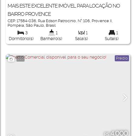
MAIS ESTE EXCELENTE IMÓVEL PARA LOCAÇÃO NO
BAIRRO PROVENCE
CEP: 17584-036
,
Rua Edson Patrocínio
,
N°:
106
,
Provence II
,
Pompéia
,
São Paulo
,
Brasil
3
1
1
1
Dormitório(s)
Banheiro(s)
Sala(s)
Suíte(s)
Prédio
316
4.000
R$