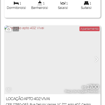
1
1
1
1
Dormitório(s)
Banheiro(s)
Sala(s)
Suíte(s)
Apartamento
165
1.700
R$
Preço de Aluguel (Mensal)
LOCAÇÃO APTO 402 VIVAI
CEP: 17580-063
,
Rua Getúlio Vargas
,
N°:
277
,
apto 402
,
Centro
,