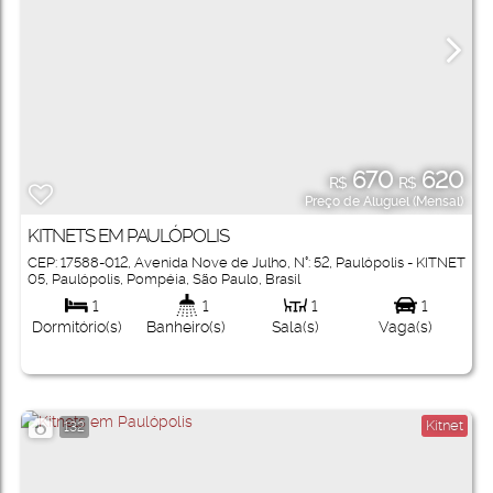
670
620
R$
R$
Preço de Aluguel (Mensal)
KITNETS EM PAULÓPOLIS
CEP: 17588-012
,
Avenida Nove de Julho
,
N°:
52
,
Paulópolis - KITNET
05
,
Paulópolis
,
Pompéia
,
São Paulo
,
Brasil
1
1
1
1
Dormitório(s)
Banheiro(s)
Sala(s)
Vaga(s)
Kitnet
132