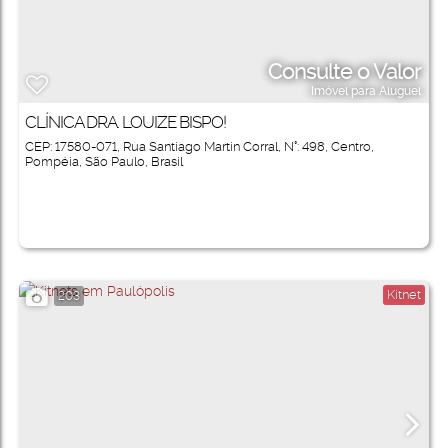
Consulte o Valor
Imóvel para Aluguel
CLÍNICA DRA. LOUIZE BISPO!
CEP: 17580-071
,
Rua Santiago Martin Corral
,
N°:
498
,
Centro
,
Pompéia
,
São Paulo
,
Brasil
Kitnet
203