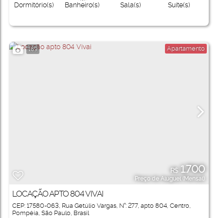
Dormitório(s)
Banheiro(s)
Sala(s)
Suíte(s)
Apartamento
169
1.700
R$
Preço de Aluguel (Mensal)
LOCAÇÃO APTO 804 VIVAI
CEP: 17580-063
,
Rua Getúlio Vargas
,
N°:
277
,
apto 804
,
Centro
,
Pompéia
,
São Paulo
,
Brasil