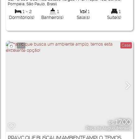
Pompéia
,
São Paulo
,
Brasil
1 ~ 2
1
1
1
Dormitório(s)
Banheiro(s)
Sala(s)
Suíte(s)
Casa
150
1.700
R$
Preço de Aluguel (Mensal)
PRA VC QUE BUSCA UM AMBIENTE AMPLO, TEMOS