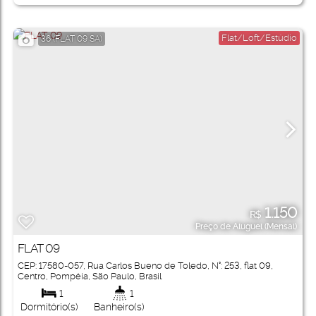
Flat/Loft/Estúdio
36
(FLAT 09 SA)
1.150
R$
Preço de Aluguel (Mensal)
FLAT 09
CEP: 17580-057
,
Rua Carlos Bueno de Toledo
,
N°:
253
,
flat 09
,
Centro
,
Pompéia
,
São Paulo
,
Brasil
1
1
Dormitório(s)
Banheiro(s)