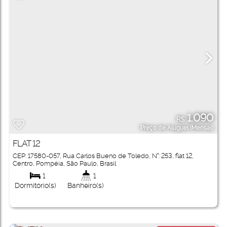
1.090
R$
Preço de Aluguel (Mensal)
FLAT 12
CEP: 17580-057
,
Rua Carlos Bueno de Toledo
,
N°:
253
,
flat 12
,
Centro
,
Pompéia
,
São Paulo
,
Brasil
1
1
Dormitório(s)
Banheiro(s)