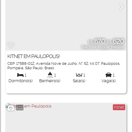
670
620
R$
R$
Preço de Aluguel (Mensal)
KITNET EM PAULOPOLIS!
CEP: 17588-012
,
Avenida Nove de Julho
,
N°:
52
,
kit 07
,
Paulópolis
,
Pompéia
,
São Paulo
,
Brasil
1
1
1
1
Dormitório(s)
Banheiro(s)
Sala(s)
Vaga(s)
Kitnet
172