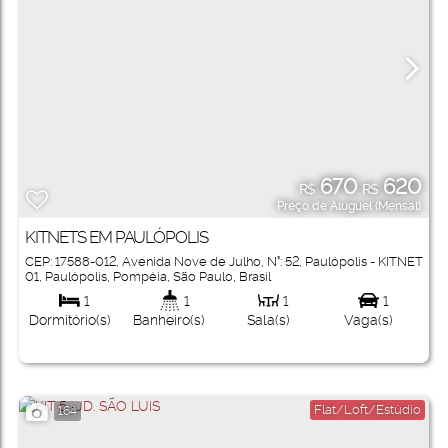
670
620
R$
R$
Preço de Aluguel (Mensal)
KITNETS EM PAULÓPOLIS
CEP: 17588-012
,
Avenida Nove de Julho
,
N°:
52
,
Paulópolis - KITNET
01
,
Paulópolis
,
Pompéia
,
São Paulo
,
Brasil
1
1
1
1
Dormitório(s)
Banheiro(s)
Sala(s)
Vaga(s)
Flat/Loft/Estúdio
164