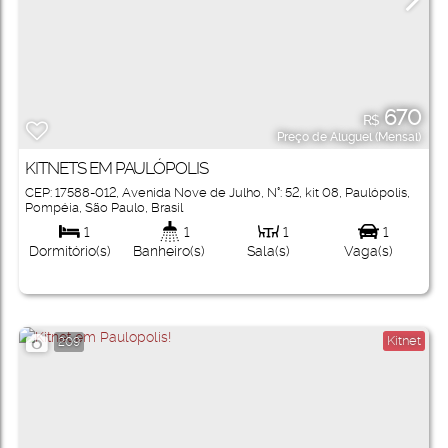
670
R$
Preço de Aluguel (Mensal)
KITNETS EM PAULÓPOLIS
CEP: 17588-012
,
Avenida Nove de Julho
,
N°:
52
,
kit 08
,
Paulópolis
,
Pompéia
,
São Paulo
,
Brasil
1
1
1
1
Dormitório(s)
Banheiro(s)
Sala(s)
Vaga(s)
Kitnet
209