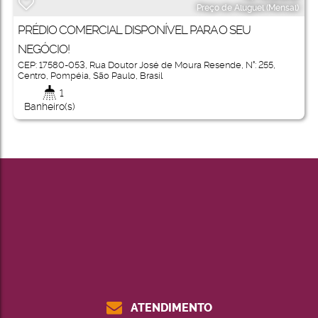
Preço de Aluguel (Mensal)
PRÉDIO COMERCIAL DISPONÍVEL PARA O SEU
NEGÓCIO!
CEP: 17580-053
,
Rua Doutor José de Moura Resende
,
N°:
255
,
Centro
,
Pompéia
,
São Paulo
,
Brasil
1
Banheiro(s)
ATENDIMENTO