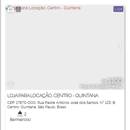
Loja
11
1.100
R$
Preço de Aluguel (Mensal)
LOJA PARA LOCAÇÃO, CENTRO - QUINTANA
CEP: 17670-000
,
Rua Padre Antônio José dos Santos
,
N°:
123
,
B
,
Centro
,
Quintana
,
São Paulo
,
Brasil
2
Banheiro(s)