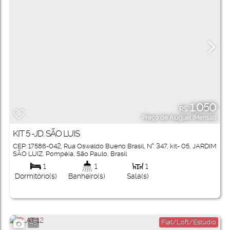
1.050
R$
Preço de Aluguel (Mensal)
KIT 5 -JD. SÃO LUIS
CEP: 17586-042
,
Rua Oswaldo Bueno Brasil
,
N°:
347
,
kit- 05
,
JARDIM
SÃO LUIZ
,
Pompéia
,
São Paulo
,
Brasil
1
1
1
Dormitório(s)
Banheiro(s)
Sala(s)
Flat/Loft/Estúdio
45