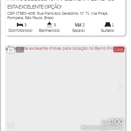
ESTA EXCELENTE OPÇÃO!
CEP: 17580-408
,
Rua Francisco Geraldino
,
N°:
71
,
Vila Pirajá
,
Pompéia
,
São Paulo
,
Brasil
3
3
2
1
Dormitório(s)
Banheiro(s)
Sala(s)
Suíte(s)
Casa
237
1.800
R$
Preço de Aluguel (Mensal)