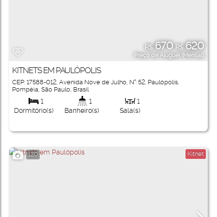
670
620
R$
R$
Preço de Aluguel (Mensal)
KITNETS EM PAULÓPOLIS
CEP: 17588-012
,
Avenida Nove de Julho
,
N°:
52
,
Paulópolis
,
Pompéia
,
São Paulo
,
Brasil
1
1
1
Dormitório(s)
Banheiro(s)
Sala(s)
Kitnet
120