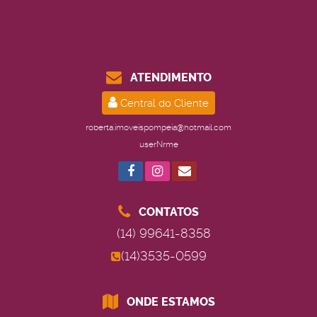
ATENDIMENTO
Central do Cliente
roberta.imoveispompeia@hotmail.com
userNrme
CONTATOS
(14) 99641-8358
(14)3535-0599
ONDE ESTAMOS