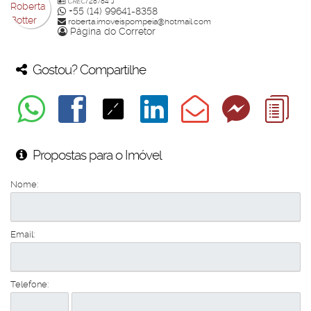
CRECI
28784 J
+55 (14) 99641-8358
roberta.imoveispompeia@hotmail.com
Página do Corretor
Gostou? Compartilhe
Propostas para o Imóvel
Nome:
Email:
Telefone: