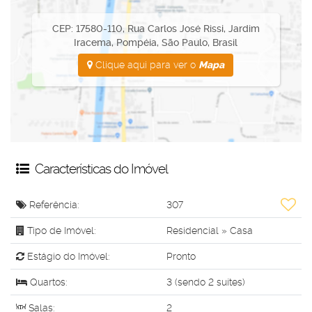
Agende já a sua visita e venha conhecer o seu novo lar! Entre
em contato pelo número (14) 99641-8358. Não perca essa
CEP: 17580-110
,
Rua Carlos José Rissi
,
Jardim
chance única! 🏡💫
Iracema
,
Pompéia
,
São Paulo
,
Brasil
Clique aqui para ver o
Mapa
Características do Imóvel
Referência:
307
Tipo de Imóvel:
Residencial
»
Casa
Estágio do Imóvel:
Pronto
Quartos:
3 (sendo 2 suítes)
Salas:
2