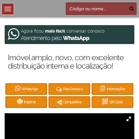
Agora ficou
mais fácil
conversar conosco
Atendimento pelo
WhatsApp
Imóvel amplo, novo, com excelente
distribuição interna e localização!
WhatsApp
Fale Conosco
Informações
Imprimir
Compartilhar
QR Code