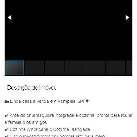
Descrição do Imóvel
🏡 Linda casa à venda em Pompéia, SP! 🌳
✔️ Área de churrasqueira integrada a cozinha, pronta para reunir
a família e os amigos
✔️ Cozinha Americana e Cozinha Planejada
✔️ Piso e revestimentos em porcelanato para maior