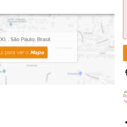
00
,
,
São Paulo
,
Brasil
ui para ver o
Mapa