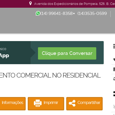
Avenida dos Expedicionários de Pompeia
,
526
,
B
,
Ce
(14) 99641-8358
(14)3535-0599
Apartamentos 04 Dorm. ou +
Armazém / Galpão / 
De R$500.000
osco
Clique para Conversar
App
ENTO COMERCIAL NO RESIDENCIAL
Informações
Imprimir
Compartilhar