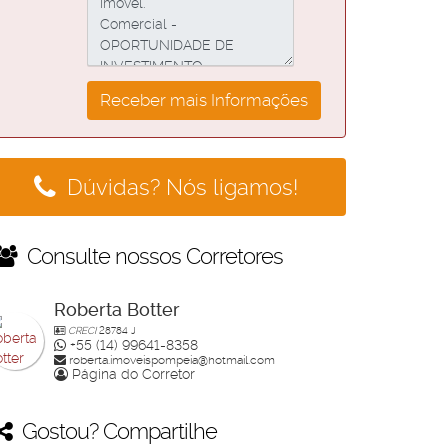
Dúvidas? Nós ligamos!
Consulte nossos Corretores
Roberta Botter
CRECI
28784 J
+55 (14) 99641-8358
roberta.imoveispompeia@hotmail.com
Página do Corretor
Gostou? Compartilhe