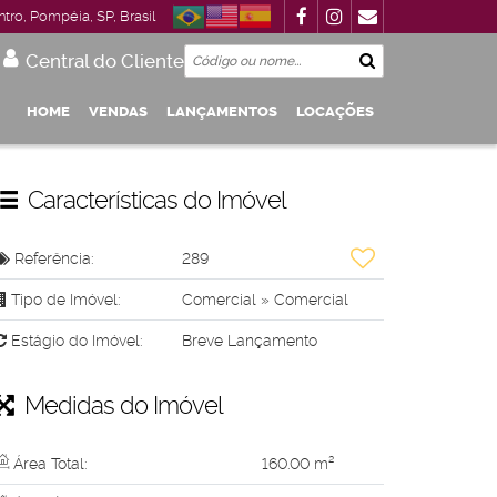
ntro
,
Pompéia
,
SP
,
Brasil
Central do Cliente
HOME
VENDAS
LANÇAMENTOS
LOCAÇÕES
Garagem
 Até R$1.000.000
De R$500.000 Até R$1.000.000
Características do Imóvel
Referência:
289
Tipo de Imóvel:
Comercial
»
Comercial
Estágio do Imóvel:
Breve Lançamento
Medidas do Imóvel
Área Total:
160
.00
m²