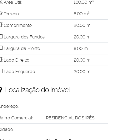
Área Útil:
160
.00
m²
Terreno:
8
.00
m²
Comprimento:
20
.00
m
Largura dos Fundos:
20
.00
m
Largura da Frente:
8
.00
m
Lado Direito:
20
.00
m
Lado Esquerdo:
20
.00
m
Localização do Imóvel
Endereço:
Bairro Comercial:
RESIDENCIAL DOS IPÊS
Cidade: