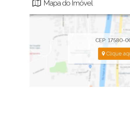
💼 Roberta Imóveis – Sempre um bom negócio.
Mapa do Imóvel
CEP: 17580-0
Clique aq