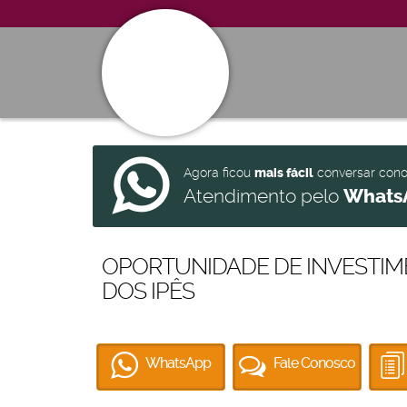
Agora ficou
mais fácil
conversar con
Atendimento pelo
Whats
OPORTUNIDADE DE INVESTIM
DOS IPÊS
WhatsApp
Fale Conosco