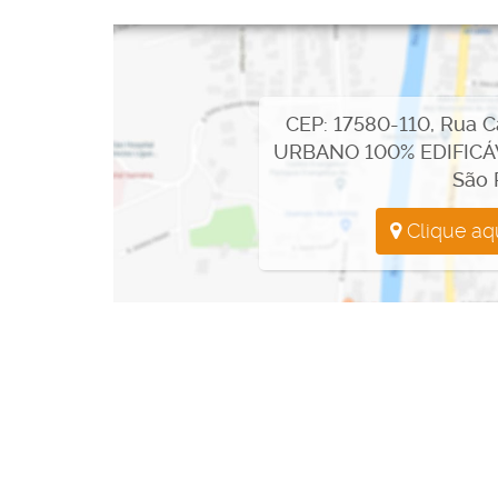
jardim, área de lazer e tudo o que você sempre quis.
🏡🌳 Investimento inteligente: Com um valor de apen
imperdível para investir no seu futuro. Valorize seu 
CEP: 17580-110
,
Rua Ca
tempo.
URBANO 100% EDIFICÁ
São 
💼🔑 Não perca tempo! Entre em contato conosco ag
urbano incrível. Estamos prontos para te ajudar a rea
Clique aq
📞🏡 Contato: (14)99641-8358
🌐🏡 Visite nosso site: www.imoveisincríveis.com.br
🏡🌳🏡 Não deixe essa oportunidade escapar! Venha co
sonho de ter a casa perfeita começa aqui! 🏡🌳🏡