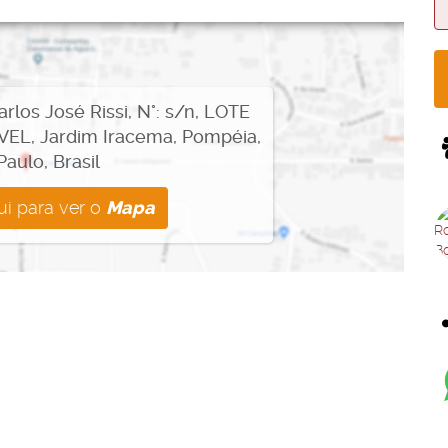
as R$180.000,00, este lote urbano é uma oportunidade
patrimônio e garanta um imóvel que só tende a valorizar com o
rlos José Rissi
,
N°:
s/n
,
LOTE
VEL
,
Jardim Iracema
,
Pompéia
,
Paulo
,
Brasil
ora mesmo e agende uma visita para conhecer este lote
lizar o sonho da casa própria!
ui para ver o
Mapa
nstruir seu futuro neste lote urbano 100% edificável. Seu