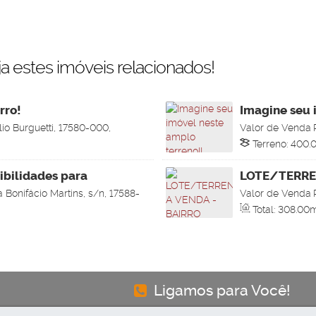
a estes imóveis relacionados!
rro!
Imagine seu 
lio Burguetti, 17580-000,
Valor de Venda
lo, Brasil
S/N, 17580-081, 
Terreno:
400
.
10
.00
m
,
Frent
Esquerdo:
40
.00
ibilidades para
LOTE/TERRE
 Bonifácio Martins, s/n, 17588-
Valor de Venda
, Brasil
Residencial Bora
Total:
308
.00
m
Lado Esquerdo:
Ligamos para Você!