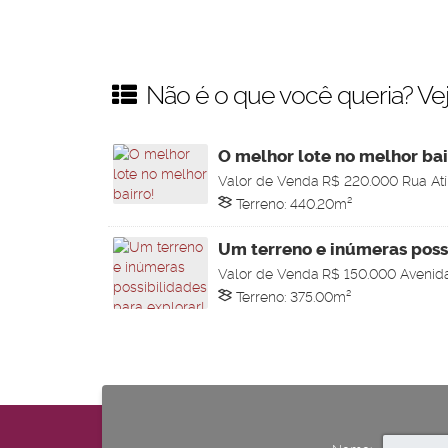
Não é o que você queria? Vej
O melhor lote no melhor bai
Valor de Venda
R$
220.000
Rua Atí
Jardim Boa Vista, Pompéia, São Pau
Terreno:
440
.20
m²
Um terreno e inúmeras poss
explorar!
Valor de Venda
R$
150.000
Avenida
014, Paulópolis, Pompéia, São Paulo
Terreno:
375
.00
m²