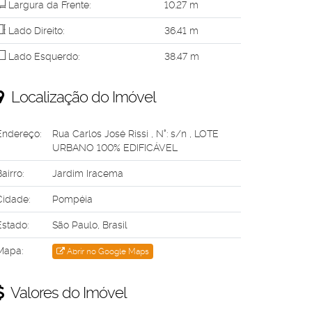
Largura da Frente:
10
.27
m
Lado Direito:
36
.41
m
Lado Esquerdo:
38
.47
m
Localização do Imóvel
Endereço:
Rua Carlos José Rissi
,
N°:
s/n
,
LOTE
URBANO 100% EDIFICÁVEL
airro:
Jardim Iracema
Cidade:
Pompéia
Estado:
São Paulo, Brasil
Mapa:
Abrir no Google Maps
Valores do Imóvel