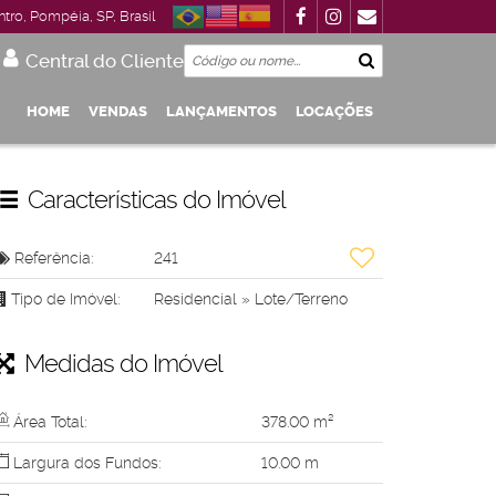
ntro
,
Pompéia
,
SP
,
Brasil
Central do Cliente
HOME
VENDAS
LANÇAMENTOS
LOCAÇÕES
Garagem
 Até R$1.000.000
De R$500.000 Até R$1.000.000
Características do Imóvel
Referência:
241
Tipo de Imóvel:
Residencial
»
Lote/Terreno
Medidas do Imóvel
Área Total:
378
.00
m²
Largura dos Fundos:
10
.00
m