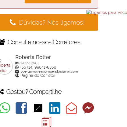
Dúvidas? Nós ligamos!
Consulte nossos Corretores
Roberta Botter
CRECI
28784 J
+55 (14) 99641-8358
roberta.imoveispompeia@hotmail.com
Página do Corretor
Gostou? Compartilhe