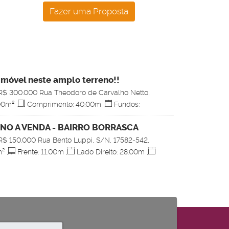
imóvel neste amplo terreno!!
R$
300.000
Rua Theodoro de Carvalho Netto,
Centro, Pompéia, São Paulo, Brasil
00
m²
,
Comprimento:
40
.00
m
,
Fundos:
e:
10
.00
m
,
Lado Direito:
40
.00
m
,
Lado
m
NO A VENDA - BAIRRO BORRASCA
R$
150.000
Rua Bento Luppi, S/N, 17582-542,
sca, Pompéia, São Paulo, Brasil
²
,
Frente:
11
.00
m
,
Lado Direito:
28
.00
m
,
28
.00
m