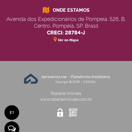
ONDE ESTAMOS
Avenida dos Expedicionários de Pompeia
,
526
,
B
,
Centro
,
Pompéia
,
SP
,
Brasil
CRECI: 28784-J
Ver no Mapa
Apresenta.me ~ Plataforma Imobiliária
Copyright © 2026 ~ 0.0000s
Roberta Imóveis
www.robertaimoveis.com.br