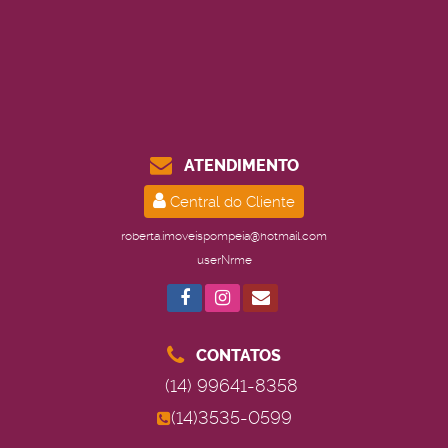
ATENDIMENTO
Central do Cliente
roberta.imoveispompeia@hotmail.com
userNrme
CONTATOS
(14) 99641-8358
(14)3535-0599